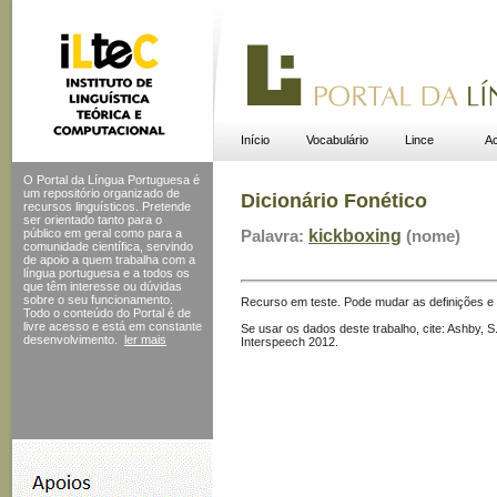
Início
Vocabulário
Lince
Ac
O Portal da Língua Portuguesa é
um repositório organizado de
Dicionário Fonético
recursos linguísticos. Pretende
ser orientado tanto para o
público em geral como para a
Palavra:
kickboxing
(nome)
comunidade científica, servindo
de apoio a quem trabalha com a
língua portuguesa e a todos os
que têm interesse ou dúvidas
sobre o seu funcionamento.
Recurso em teste. Pode mudar as definições e s
Todo o conteúdo do Portal
é de
livre acesso e está em constante
Se usar os dados deste trabalho, cite: Ashby, 
desenvolvimento.
ler mais
Interspeech 2012.