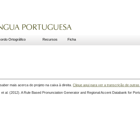
ordo Ortográfico
Recursos
Ficha
aber mais acerca do projeto na caixa à direita.
Clique aqui para ver a transcrição de outras
S. et al. (2012). A Rule Based Pronunciation Generator and Regional Accent Databank for Por