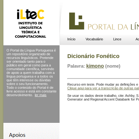
Início
Vocabulário
Lince
Ac
O Portal da Língua Portuguesa é
um repositório organizado de
Dicionário Fonético
recursos linguísticos. Pretende
ser orientado tanto para o
público em geral como para a
Palavra:
kimono
(nome)
comunidade científica, servindo
de apoio a quem trabalha com a
língua portuguesa e a todos os
que têm interesse ou dúvidas
sobre o seu funcionamento.
Recurso em teste. Pode mudar as definições e s
Todo o conteúdo do Portal
é de
Clique aqui para ver a transcrição de outras pa
livre acesso e está em constante
desenvolvimento.
ler mais
Se usar os dados deste trabalho, cite: Ashby, S.
Generator and Regional Accent Databank for P