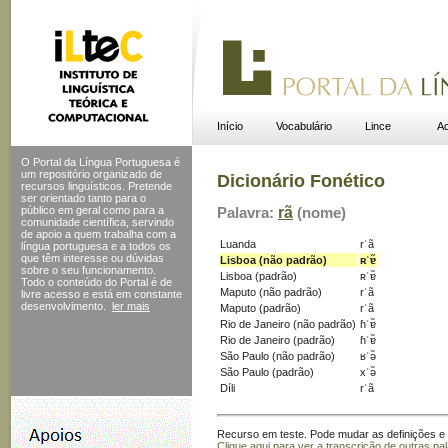
Início
Vocabulário
Lince
Ac
O Portal da Língua Portuguesa é
um repositório organizado de
Dicionário Fonético
recursos linguísticos. Pretende
ser orientado tanto para o
público em geral como para a
Palavra:
rã
(nome)
comunidade científica, servindo
de apoio a quem trabalha com a
Luanda
rˈã
língua portuguesa e a todos os
que têm interesse ou dúvidas
Lisboa (não padrão)
ʀˈɐ̃
sobre o seu funcionamento.
Lisboa (padrão)
ʀˈɐ̃
Todo o conteúdo do Portal
é de
Maputo (não padrão)
rˈã
livre acesso e está em constante
desenvolvimento.
ler mais
Maputo (padrão)
rˈã
Rio de Janeiro (não padrão)
ɦˈɐ̃
Rio de Janeiro (padrão)
ɦˈɐ̃
São Paulo (não padrão)
ʁˈə̃
São Paulo (padrão)
xˈə̃
Díli
rˈã
Recurso em teste. Pode mudar as definições e s
Clique aqui para ver a transcrição de outras pa