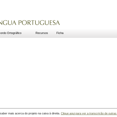
ordo Ortográfico
Recursos
Ficha
aber mais acerca do projeto na caixa à direita.
Clique aqui para ver a transcrição de outras