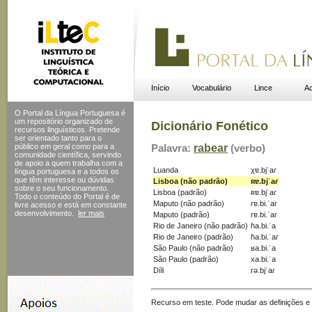
Início
Vocabulário
Lince
Ac
O Portal da Língua Portuguesa é
um repositório organizado de
Dicionário Fonético
recursos linguísticos. Pretende
ser orientado tanto para o
público em geral como para a
Palavra:
rabear
(verbo)
comunidade científica, servindo
de apoio a quem trabalha com a
Luanda
χɐ.bjˈaɾ
língua portuguesa e a todos os
que têm interesse ou dúvidas
Lisboa (não padrão)
ʀɐ.bjˈaɾ
sobre o seu funcionamento.
Lisboa (padrão)
ʀɐ.bjˈaɾ
Todo o conteúdo do Portal
é de
Maputo (não padrão)
rɐ.bi.ˈaɾ
livre acesso e está em constante
desenvolvimento.
ler mais
Maputo (padrão)
rɐ.bi.ˈaɾ
Rio de Janeiro (não padrão)
ɦa.bi.ˈa
Rio de Janeiro (padrão)
ɦa.bi.ˈaɾ
São Paulo (não padrão)
ʁa.bi.ˈa
São Paulo (padrão)
xa.bi.ˈa
Díli
rə.bjˈaɾ
Recurso em teste. Pode mudar as definições e s