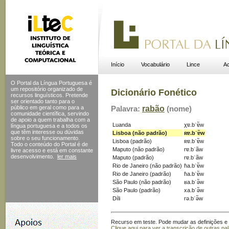
Início
Vocabulário
Lince
Ac
O Portal da Língua Portuguesa é
um repositório organizado de
Dicionário Fonético
recursos linguísticos. Pretende
ser orientado tanto para o
público em geral como para a
Palavra:
rabão
(nome)
comunidade científica, servindo
de apoio a quem trabalha com a
Luanda
χɐ.bˈɐ̃w
língua portuguesa e a todos os
que têm interesse ou dúvidas
Lisboa (não padrão)
ʀɐ.bˈɐ̃w
sobre o seu funcionamento.
Lisboa (padrão)
ʀɐ.bˈɐ̃w
Todo o conteúdo do Portal
é de
Maputo (não padrão)
rɐ.bˈãw
livre acesso e está em constante
desenvolvimento.
ler mais
Maputo (padrão)
rɐ.bˈãw
Rio de Janeiro (não padrão)
ɦa.bˈɐ̃w
Rio de Janeiro (padrão)
ɦa.bˈɐ̃w
São Paulo (não padrão)
ʁa.bˈə̃w
São Paulo (padrão)
xa.bˈə̃w
Díli
rə.bˈə̃w
Recurso em teste. Pode mudar as definições e s
Clique aqui para ver a transcrição de outras pa