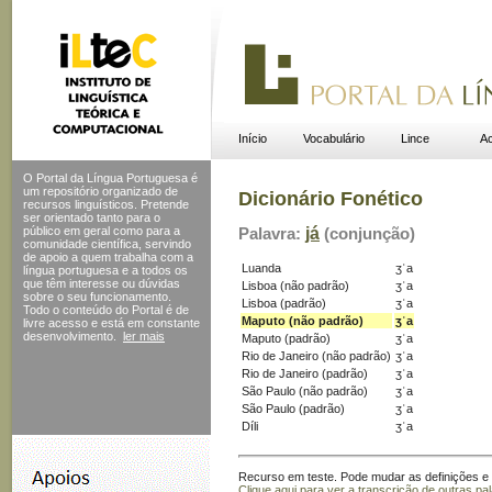
Início
Vocabulário
Lince
Ac
O Portal da Língua Portuguesa é
um repositório organizado de
Dicionário Fonético
recursos linguísticos. Pretende
ser orientado tanto para o
público em geral como para a
Palavra:
já
(conjunção)
comunidade científica, servindo
de apoio a quem trabalha com a
Luanda
ʒˈa
língua portuguesa e a todos os
que têm interesse ou dúvidas
Lisboa (não padrão)
ʒˈa
sobre o seu funcionamento.
Lisboa (padrão)
ʒˈa
Todo o conteúdo do Portal
é de
Maputo (não padrão)
ʒˈa
livre acesso e está em constante
desenvolvimento.
ler mais
Maputo (padrão)
ʒˈa
Rio de Janeiro (não padrão)
ʒˈa
Rio de Janeiro (padrão)
ʒˈa
São Paulo (não padrão)
ʒˈa
São Paulo (padrão)
ʒˈa
Díli
ʒˈa
Recurso em teste. Pode mudar as definições e s
Clique aqui para ver a transcrição de outras pa