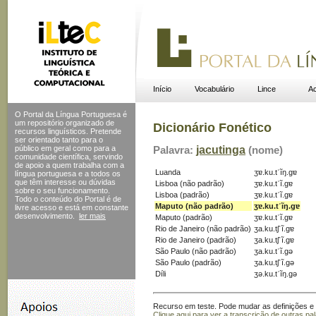
Início
Vocabulário
Lince
Ac
O Portal da Língua Portuguesa é
um repositório organizado de
Dicionário Fonético
recursos linguísticos. Pretende
ser orientado tanto para o
público em geral como para a
Palavra:
jacutinga
(nome)
comunidade científica, servindo
de apoio a quem trabalha com a
Luanda
ʒɐ.ku.tˈĩŋ.gɐ
língua portuguesa e a todos os
que têm interesse ou dúvidas
Lisboa (não padrão)
ʒɐ.ku.tˈĩ.gɐ
sobre o seu funcionamento.
Lisboa (padrão)
ʒɐ.ku.tˈĩ.gɐ
Todo o conteúdo do Portal
é de
Maputo (não padrão)
ʒɐ.ku.tˈĩŋ.gɐ
livre acesso e está em constante
desenvolvimento.
ler mais
Maputo (padrão)
ʒɐ.ku.tˈĩ.gɐ
Rio de Janeiro (não padrão)
ʒa.ku.tʃˈĩ.gɐ
Rio de Janeiro (padrão)
ʒa.ku.tʃˈĩ.gɐ
São Paulo (não padrão)
ʒa.ku.tˈĩ.gə
São Paulo (padrão)
ʒa.ku.tʃˈĩ.gə
Díli
ʒə.ku.tˈĩŋ.gə
Recurso em teste. Pode mudar as definições e s
Clique aqui para ver a transcrição de outras pa