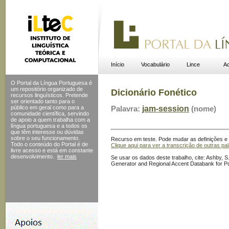
Início
Vocabulário
Lince
Ac
O Portal da Língua Portuguesa é
um repositório organizado de
Dicionário Fonético
recursos linguísticos. Pretende
ser orientado tanto para o
público em geral como para a
Palavra:
jam-session
(nome)
comunidade científica, servindo
de apoio a quem trabalha com a
língua portuguesa e a todos os
que têm interesse ou dúvidas
sobre o seu funcionamento.
Recurso em teste. Pode mudar as definições e s
Todo o conteúdo do Portal
é de
Clique aqui para ver a transcrição de outras pa
livre acesso e está em constante
desenvolvimento.
ler mais
Se usar os dados deste trabalho, cite: Ashby, S.
Generator and Regional Accent Databank for P