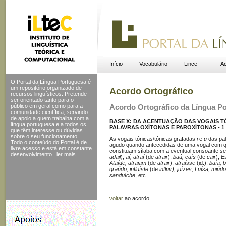
Início
Vocabulário
Lince
Ac
O Portal da Língua Portuguesa é
um repositório organizado de
Acordo Ortográfico
recursos linguísticos. Pretende
ser orientado tanto para o
público em geral como para a
Acordo Ortográfico da Língua P
comunidade científica, servindo
de apoio a quem trabalha com a
BASE X: DA ACENTUAÇÃO DAS VOGAIS TÓ
língua portuguesa e a todos os
PALAVRAS OXÍTONAS E PAROXÍTONAS - 1
que têm interesse ou dúvidas
sobre o seu funcionamento.
As vogais tónicas/tônicas grafadas
i
e
u
das pal
Todo o conteúdo do Portal
é de
agudo quando antecedidas de uma vogal com q
livre acesso e está em constante
constituam sílaba com a eventual consoante s
desenvolvimento.
ler mais
adail
),
aí, atraí
(de
atrair
),
baú, caís
(de
cair
),
Es
Ataíde, atraiam
(de
atrair
),
atraísse
(id.),
baía, 
graúdo, influíste
(de
influir), juízes, Luísa, miúd
sanduíche
, etc.
voltar
ao acordo