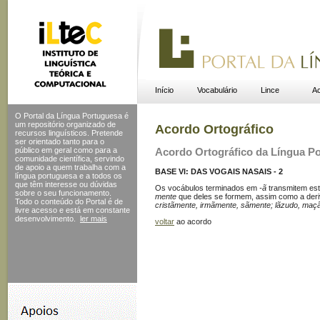
Início
Vocabulário
Lince
Ac
O Portal da Língua Portuguesa é
um repositório organizado de
Acordo Ortográfico
recursos linguísticos. Pretende
ser orientado tanto para o
público em geral como para a
Acordo Ortográfico da Língua P
comunidade científica, servindo
de apoio a quem trabalha com a
BASE VI: DAS VOGAIS NASAIS - 2
língua portuguesa e a todos os
que têm interesse ou dúvidas
Os vocábulos terminados em
-ã
transmitem es
sobre o seu funcionamento.
mente
que deles se formem, assim como a deri
Todo o conteúdo do Portal
é de
cristãmente, irmãmente, sãmente; lãzudo, maç
livre acesso e está em constante
desenvolvimento.
ler mais
voltar
ao acordo