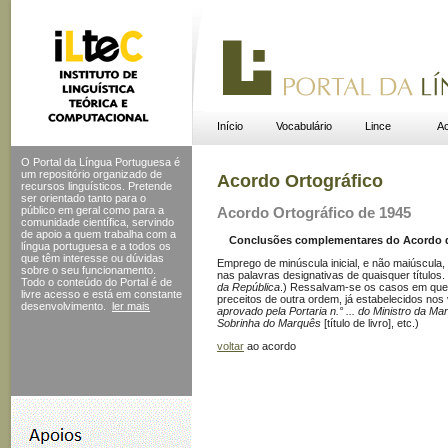
Início
Vocabulário
Lince
Ac
O Portal da Língua Portuguesa é
um repositório organizado de
Acordo Ortográfico
recursos linguísticos. Pretende
ser orientado tanto para o
público em geral como para a
Acordo Ortográfico de 1945
comunidade científica, servindo
de apoio a quem trabalha com a
Conclusões complementares do Acordo de 
língua portuguesa e a todos os
que têm interesse ou dúvidas
Emprego de minúscula inicial, e não maiúscula
sobre o seu funcionamento.
nas palavras designativas de quaisquer títulos
Todo o conteúdo do Portal
é de
da República
.) Ressalvam-se os casos em que a
livre acesso e está em constante
preceitos de outra ordem, já estabelecidos no
desenvolvimento.
ler mais
aprovado pela Portaria n.° ... do Ministro da Ma
Sobrinha do Marquês
[título de livro], etc.)
voltar
ao acordo