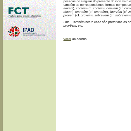
pessoas do singular do presente do indicativo o
também as correspondentes formas compostas
advém
),
contêm
(cf.
contém
),
convêm
(cf.
con
detem
),
entretêm
(cf.
entretém
),
intervêm
(cf.
i
provêm
(cf.
provém
),
sobrevêm
(cf.
sobrevém
)
Obs
.: Também neste caso são preteridas as an
provêem
, etc.
voltar
ao acordo