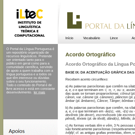
Início
Vocabulário
Lince
Ac
O Portal da Língua Portuguesa é
um repositório organizado de
Acordo Ortográfico
recursos linguísticos. Pretende
ser orientado tanto para o
público em geral como para a
Acordo Ortográfico da Língua P
comunidade científica, servindo
de apoio a quem trabalha com a
BASE IX: DA ACENTUAÇÃO GRÁFICA DAS 
língua portuguesa e a todos os
que têm interesse ou dúvidas
Recebem acento circunflexo:
sobre o seu funcionamento.
Todo o conteúdo do Portal
é de
a) As palavras paroxítonas que contêm na sílab
livre acesso e está em constante
a, e, o
e que terminam em
-l, -n, -r
, ou
-x
, assi
desenvolvimento.
ler mais
das quais se tornam proparoxítonas:
cônsul
(pl
cânon
, var.
cânone
(pl.
cânones
),
plâncton
(pl.
âmbar
(pl.
âmbares
),
Câncer, Tânger; bômbax
(
b) As palavras paroxítonas que contêm, na sílab
a, e, o
e que terminam em
-ão(s), -eis, -i(s) o
devêreis
(de
dever
),
escrevêsseis
(de
escreve
pênsil
),
têxteis
(pl. de
têxtil
);
dândi(s), Mênfis; 
c) As formas verbais
têm
e
vêm
, 3.ª­s pessoas 
são foneticamente paroxítonas (respetivament
/vêjêj/
; cf. as antigas grafias preteridas,
têem
,
v