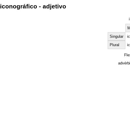
iconográfico - adjetivo
i
M
Singular
i
Plural
i
Fle
advérb