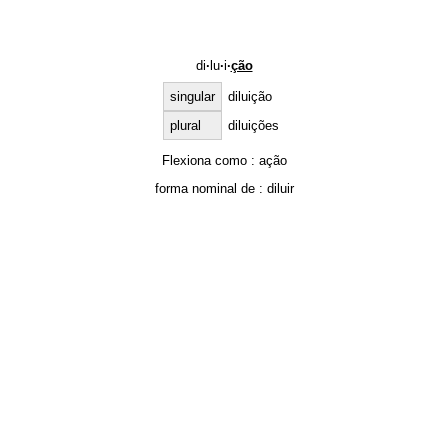
di
·
lu
·
i
·
ção
singular
diluição
plural
diluições
Flexiona como :
ação
forma nominal de :
diluir