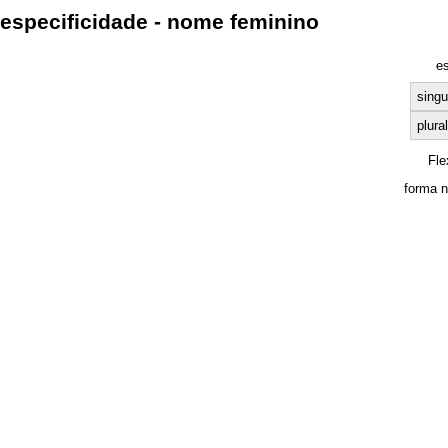
especificidade - nome feminino
e
singu
plural
Fle
forma n