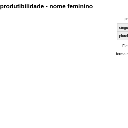
produtibilidade - nome feminino
pr
singu
plural
Fle
forma 