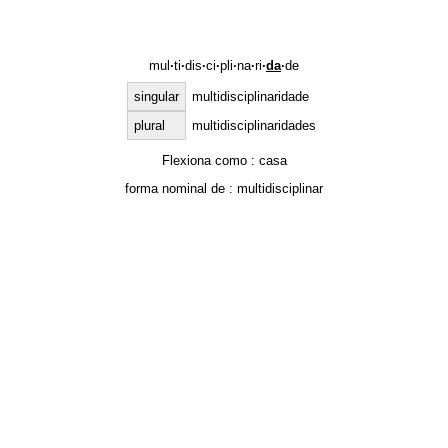
mul
·
ti
·
dis
·
ci
·
pli
·
na
·
ri
·
da
·
de
singular
multidisciplinaridade
plural
multidisciplinaridades
Flexiona como :
casa
forma nominal de :
multidisciplinar