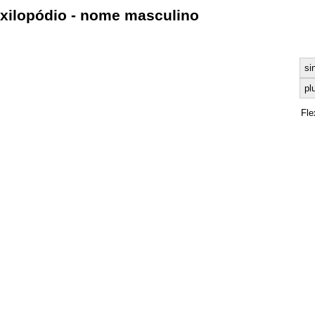
xilopódio - nome masculino
si
plu
Fle