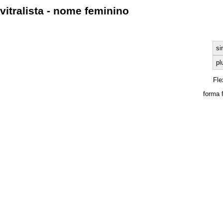
vitralista - nome feminino
si
pl
Fle
forma 