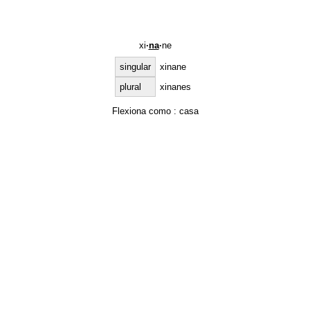
xi
·
na
·
ne
singular
xinane
plural
xinanes
Flexiona como :
casa