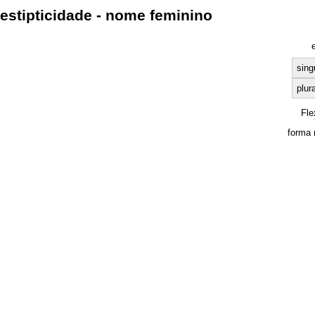
estipticidade - nome feminino
sing
plura
Fle
forma 