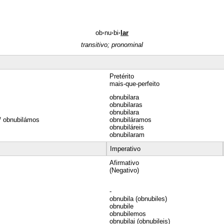
ob
·
nu
·
bi
·
lar
transitivo; pronominal
Pretérito
mais-que-perfeito
obnubilara
obnubilaras
obnubilara
/ obnubilámos
obnubiláramos
obnubiláreis
obnubilaram
Imperativo
Afirmativo
(Negativo)
-
obnubila (obnubiles)
obnubile
obnubilemos
obnubilai (obnubileis)