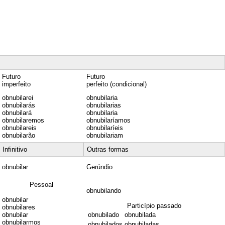
Futuro
Futuro
imperfeito
perfeito (condicional)
obnubilarei
obnubilaria
obnubilarás
obnubilarias
obnubilará
obnubilaria
obnubilaremos
obnubilaríamos
obnubilareis
obnubilaríeis
obnubilarão
obnubilariam
Infinitivo
Outras formas
obnubilar
Gerúndio
Pessoal
obnubilando
obnubilar
Particípio passado
obnubilares
obnubilar
obnubilado
obnubilada
obnubilarmos
obnubilados
obnubiladas