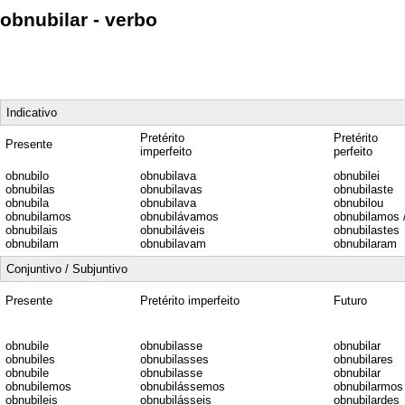
obnubilar - verbo
Indicativo
Pretérito
Pretérito
Presente
imperfeito
perfeito
obnubilo
obnubilava
obnubilei
obnubilas
obnubilavas
obnubilaste
obnubila
obnubilava
obnubilou
obnubilamos
obnubilávamos
obnubilamos 
obnubilais
obnubiláveis
obnubilastes
obnubilam
obnubilavam
obnubilaram
Conjuntivo / Subjuntivo
Presente
Pretérito imperfeito
Futuro
obnubile
obnubilasse
obnubilar
obnubiles
obnubilasses
obnubilares
obnubile
obnubilasse
obnubilar
obnubilemos
obnubilássemos
obnubilarmos
obnubileis
obnubilásseis
obnubilardes