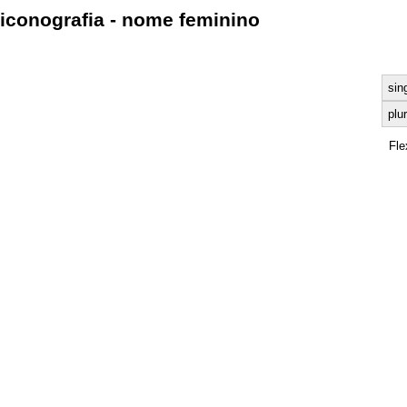
iconografia - nome feminino
sin
plur
Fle