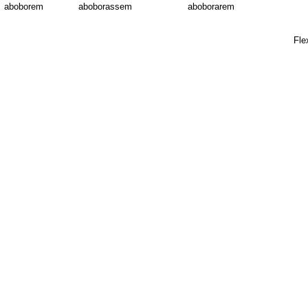
aboborem
aboborassem
aboborarem
Fle