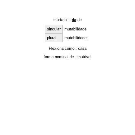
mu
·
ta
·
bi
·
li
·
da
·
de
singular
mutabilidade
plural
mutabilidades
Flexiona como :
casa
forma nominal de :
mutável