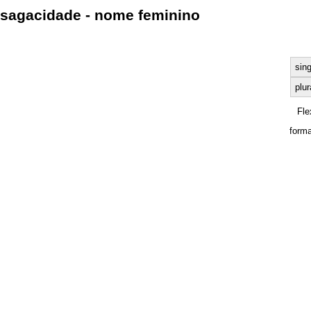
sagacidade - nome feminino
sing
plur
Fle
forma