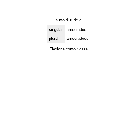
a
·
mo
·
di
·
tí
·
de
·
o
singular
amoditídeo
plural
amoditídeos
Flexiona como :
casa