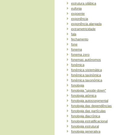
estrutura silábica
eufonia
expoente
exponência
exponência alargada
extrametricidade
fala
fechamento
fone
fonema
fonema zero
fonemas autónomos
fonémica
fonémica sistemática
fonémica taxinómica
fonémica taxonómica
fonologia
fonologia "upside-down"
fonologia atómica
fonologia autossegmental
fonologia das dependências
fonologia das partículas
fonologia diacrónica
fonologia estratificacional
fonologia estrutural
fonologia generativa