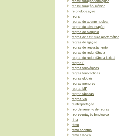
reestruturação fonológica
reestruturação silábica
refonologização
regra
regras de acento nuclear
regras de alimentação
regras de bloqueio
regras de estrutura morfemática
regras de ligação
regras de reajustamento
regras de redundância
regras de redundância lexical
regras F
regras fonológicas
regras fonotácticas
regras globais
regras menores
regras MF
regras tácticas
regras-via
reinterpretação
reordenamento de regras
representação fonológica
rima
ritmo
ritmo acentual
ritmo silábico