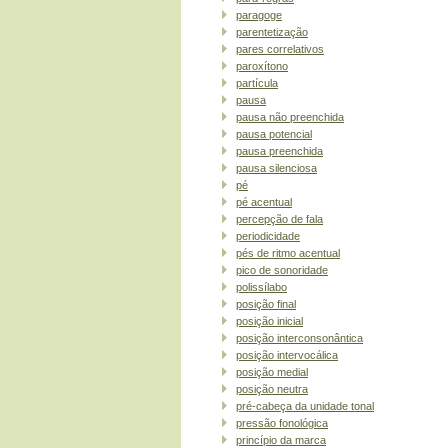
paragoge
parentetização
pares correlativos
paroxítono
partícula
pausa
pausa não preenchida
pausa potencial
pausa preenchida
pausa silenciosa
pé
pé acentual
percepção de fala
periodicidade
pés de ritmo acentual
pico de sonoridade
polissílabo
posição final
posição inicial
posição interconsonântica
posição intervocálica
posição medial
posição neutra
pré-cabeça da unidade tonal
pressão fonológica
princípio da marca