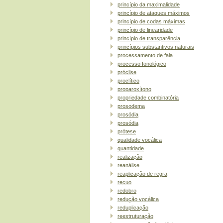
princípio da maximalidade
princípio de ataques máximos
princípio de codas máximas
princípio de linearidade
princípio de transparência
princípios substantivos naturais
processamento de fala
processo fonológico
próclise
proclítico
proparoxítono
propriedade combinatória
prosodema
prosódia
prosódia
prótese
qualidade vocálica
quantidade
realização
reanálise
reaplicação de regra
recuo
redobro
redução vocálica
reduplicação
reestruturação