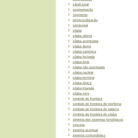
sândi tonal
segmentação
segmento
semivocalização
semivogal
sílaba
sílaba aberta
sílaba acentuada
sílaba átona
sílaba canónica
sílaba fechada
sílaba forte
sílaba não acentuada
sílaba nuclear
sílaba terminal
sílaba tónica
sílaba travada
sílaba zero
símbolo de fronteira
símbolo de fronteira de morfema
símbolo de fronteira de palavra
símbolo de fronteira de sílaba
simetria dos sistemas fonológicos
síncope
sistema acentual
sistema consonântico