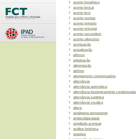
acento fonológico
acento lexical
acento livre
acento nuclear
acento primário
acento principal
acento secundário
acento silencioso
acentuação
actualização
aférese
aglutinação
alimentação
alofone
alongamento compensatório
alternância
alternância automática
alternância fonologicamente condicionada
alternância supletiva
alternância vocálica
altura
amálgama permanente
ambissilabicidade
amplitude acentual
análise fonémica
anaptixe