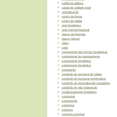
cadência silábica
cauda de unidade tonal
centralização
centro da língua
centro de sílaba
ciclo fonológico
ciclo transformacional
classe de fonemas
classe natural
clítico
coda
componente das formas fonológicas
componente de reajustamento
componente fonológica
componente fonológica
comutação
condição de estrutura de sílaba
condição de estrutura morfemática
condição de generalização verdadeira
condição de não-ordenação
condicionamento fonológico
consoante
conspiração
contoema
contorno
contorno acentual