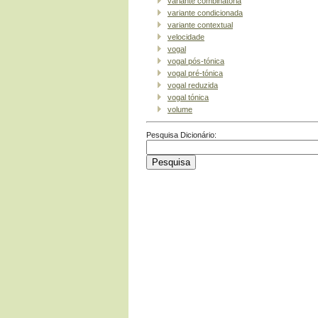
variante combinatória
variante condicionada
variante contextual
velocidade
vogal
vogal pós-tónica
vogal pré-tónica
vogal reduzida
vogal tónica
volume
Pesquisa Dicionário: