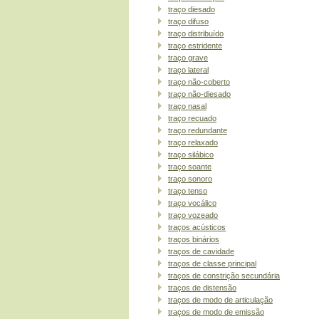
traço diesado
traço difuso
traço distribuído
traço estridente
traço grave
traço lateral
traço não-coberto
traço não-diesado
traço nasal
traço recuado
traço redundante
traço relaxado
traço silábico
traço soante
traço sonoro
traço tenso
traço vocálico
traço vozeado
traços acústicos
traços binários
traços de cavidade
traços de classe principal
traços de constrição secundária
traços de distensão
traços de modo de articulação
traços de modo de emissão