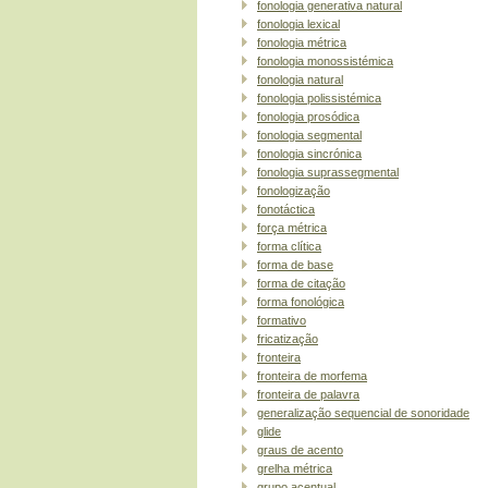
fonologia generativa natural
fonologia lexical
fonologia métrica
fonologia monossistémica
fonologia natural
fonologia polissistémica
fonologia prosódica
fonologia segmental
fonologia sincrónica
fonologia suprassegmental
fonologização
fonotáctica
força métrica
forma clítica
forma de base
forma de citação
forma fonológica
formativo
fricatização
fronteira
fronteira de morfema
fronteira de palavra
generalização sequencial de sonoridade
glide
graus de acento
grelha métrica
grupo acentual