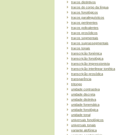
traços distintivos
traços do corpo da língua
traços fonológicos
traços paralinguísticos
traços pertinentes
traços polivalentes
traços prosódicos
traços segmentais
traços suprassegmentais
traços tonais
transcrição fonémica
transcrição fonológica
transcrição impressionista
transcrição interlinear tonética
transcrição prosódica
transparência
tritongo
unidade contrastiva
unidade discreta
unidade distintiva
unidade fonemática
unidade fonológica
unidade tonal
universais fonológicos
universais tonais
variante alofónica