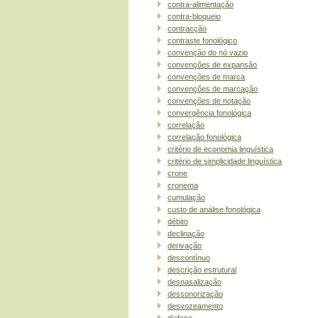
contra-alimentação
contra-bloqueio
contracção
contraste fonológico
convenção do nó vazio
convenções de expansão
convenções de marca
convenções de marcação
convenções de notação
convergência fonológica
correlação
correlação fonológica
critério de economia linguística
critério de simplicidade linguística
crone
cronema
cumulação
custo de análise fonológica
débito
declinação
derivação
descontínuo
descrição estrutural
desnasalização
dessonorização
desvozeamento
diafone