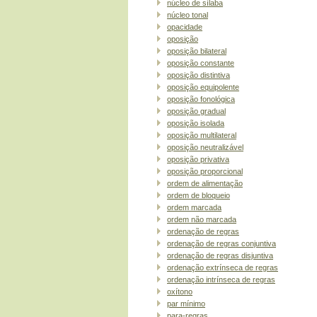
núcleo de sílaba
núcleo tonal
opacidade
oposição
oposição bilateral
oposição constante
oposição distintiva
oposição equipolente
oposição fonológica
oposição gradual
oposição isolada
oposição multilateral
oposição neutralizável
oposição privativa
oposição proporcional
ordem de alimentação
ordem de bloqueio
ordem marcada
ordem não marcada
ordenação de regras
ordenação de regras conjuntiva
ordenação de regras disjuntiva
ordenação extrínseca de regras
ordenação intrínseca de regras
oxítono
par mínimo
para-regras