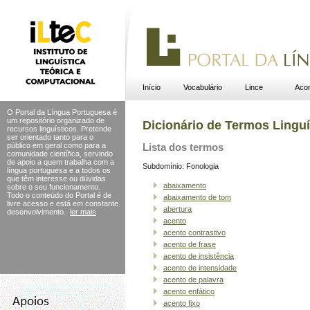
Início
Vocabulário
Lince
Acor
O Portal da Língua Portuguesa é
um repositório organizado de
Dicionário de Termos Linguí
recursos linguísticos. Pretende
ser orientado tanto para o
público em geral como para a
Lista dos termos
comunidade científica, servindo
de apoio a quem trabalha com a
Subdomínio: Fonologia
língua portuguesa e a todos os
que têm interesse ou dúvidas
abaixamento
sobre o seu funcionamento.
Todo o conteúdo do Portal
é de
abaixamento de tom
livre acesso e está em constante
abertura
desenvolvimento.
ler mais
acento
acento contrastivo
acento de frase
acento de insistência
acento de intensidade
acento de palavra
acento enfático
acento fixo