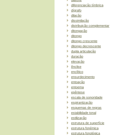
diferenciação tímbrica
dígrafo
dilação
dissimilação
distribuição complementar
ditongação
ditongo
ditongo crescente
ditongo decrescente
dupla articulação
duração
elevação
ênclise
enclítico
ensurdecimento
entoação
entoema
epêntese
escala de sonoridade
espirantização
esquemas de regras
estabilidade tonal
estilização
estrutura de superfície
estrutura fonémica
estrutura fonológica