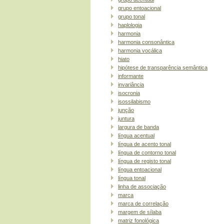
grupo entoacional
grupo tonal
haplologia
harmonia
harmonia consonântica
harmonia vocálica
hiato
hipótese de transparência semântica
informante
invariância
isocronia
isossilabismo
junção
juntura
largura de banda
língua acentual
língua de acento tonal
língua de contorno tonal
língua de registo tonal
língua entoacional
língua tonal
linha de associação
marca
marca de correlação
margem de sílaba
matriz fonológica