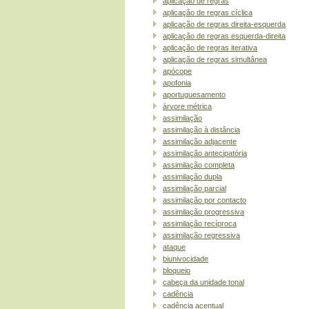
aplicação de regras
aplicação de regras cíclica
aplicação de regras direita-esquerda
aplicação de regras esquerda-direita
aplicação de regras iterativa
aplicação de regras simultânea
apócope
apofonia
aportuguesamento
árvore métrica
assimilação
assimilação à distância
assimilação adjacente
assimilação antecipatória
assimilação completa
assimilação dupla
assimilação parcial
assimilação por contacto
assimilação progressiva
assimilação recíproca
assimilação regressiva
ataque
biunivocidade
bloqueio
cabeça da unidade tonal
cadência
cadência acentual