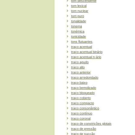
tom descendente
tom lexical
tom nuclear
tom puro
tonalidade
tonema
tonémica
tonicidade
tons flutuantes
traço acentual
traço acentual binário
traço acentual n-ário
traço agudo
traço alto
traço anterior
traço arredondado
traço baixo
traço bemolizado
traço bloqueado
traço coberto
traço compacto
traço consonântico
traço contínuo
traço coronal
traço de constrições glotais
traço de pressão
traço de sucção