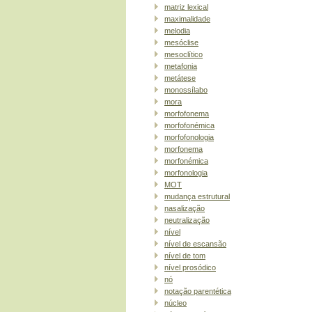
matriz lexical
maximalidade
melodia
mesóclise
mesoclítico
metafonia
metátese
monossílabo
mora
morfofonema
morfofonémica
morfofonologia
morfonema
morfonémica
morfonologia
MOT
mudança estrutural
nasalização
neutralização
nível
nível de escansão
nível de tom
nível prosódico
nó
notação parentética
núcleo