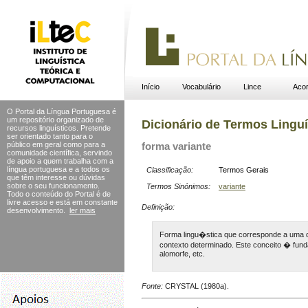
Início
Vocabulário
Lince
Acor
O Portal da Língua Portuguesa é
um repositório organizado de
Dicionário de Termos Linguí
recursos linguísticos. Pretende
ser orientado tanto para o
público em geral como para a
forma variante
comunidade científica, servindo
de apoio a quem trabalha com a
língua portuguesa e a todos os
Classificação:
Termos Gerais
que têm interesse ou dúvidas
sobre o seu funcionamento.
Termos Sinónimos:
variante
Todo o conteúdo do Portal
é de
livre acesso e está em constante
Definição:
desenvolvimento.
ler mais
Forma lingu�stica que corresponde a uma d
contexto determinado. Este conceito � fu
alomorfe, etc.
Fonte:
CRYSTAL (1980a).