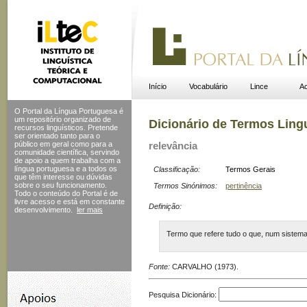
Início
Vocabulário
Lince
Ac
O Portal da Língua Portuguesa é
um repositório organizado de
Dicionário de Termos Ling
recursos linguísticos. Pretende
ser orientado tanto para o
público em geral como para a
relevância
comunidade científica, servindo
de apoio a quem trabalha com a
língua portuguesa e a todos os
Classificação:
Termos Gerais
que têm interesse ou dúvidas
sobre o seu funcionamento.
Termos Sinónimos:
pertinência
Todo o conteúdo do Portal
é de
livre acesso e está em constante
Definição:
desenvolvimento.
ler mais
Termo que refere tudo o que, num sistema 
Fonte:
CARVALHO (1973).
Pesquisa Dicionário: