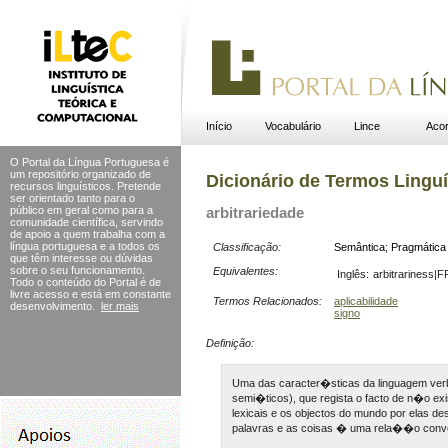
Início
Vocabulário
Lince
Acor
O Portal da Língua Portuguesa é
um repositório organizado de
Dicionário de Termos Linguí
recursos linguísticos. Pretende
ser orientado tanto para o
público em geral como para a
arbitrariedade
comunidade científica, servindo
de apoio a quem trabalha com a
língua portuguesa e a todos os
Classificação:
Semântica
;
Pragmática
que têm interesse ou dúvidas
sobre o seu funcionamento.
Equivalentes:
Inglês:
arbitrariness|F
Todo o conteúdo do Portal
é de
livre acesso e está em constante
Termos Relacionados:
aplicabilidade
desenvolvimento.
ler mais
signo
Definição:
Uma das caracter�sticas da linguagem verb
semi�ticos), que regista o facto de n�o ex
lexicais e os objectos do mundo por elas d
palavras e as coisas � uma rela��o conven