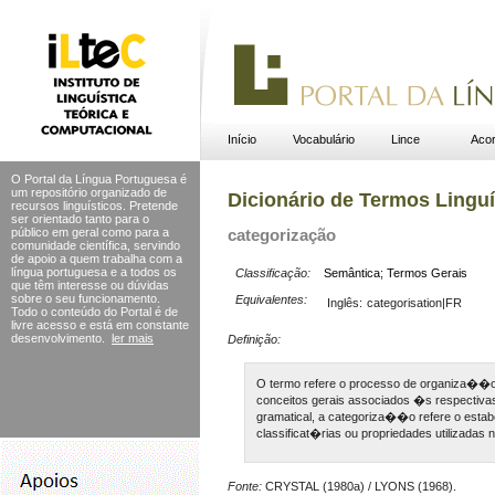
Início
Vocabulário
Lince
Acor
O Portal da Língua Portuguesa é
um repositório organizado de
Dicionário de Termos Linguí
recursos linguísticos. Pretende
ser orientado tanto para o
público em geral como para a
categorização
comunidade científica, servindo
de apoio a quem trabalha com a
língua portuguesa e a todos os
Classificação:
Semântica
;
Termos Gerais
que têm interesse ou dúvidas
sobre o seu funcionamento.
Equivalentes:
Inglês:
categorisation|FR
Todo o conteúdo do Portal
é de
livre acesso e está em constante
desenvolvimento.
ler mais
Definição:
O termo refere o processo de organiza�
conceitos gerais associados �s respectiv
gramatical, a categoriza��o refere o estab
classificat�rias ou propriedades utilizada
Fonte:
CRYSTAL (1980a) / LYONS (1968).