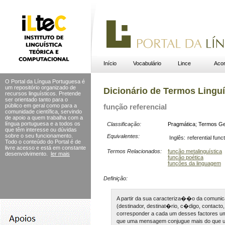
Início
Vocabulário
Lince
Acor
O Portal da Língua Portuguesa é
um repositório organizado de
Dicionário de Termos Linguí
recursos linguísticos. Pretende
ser orientado tanto para o
público em geral como para a
função referencial
comunidade científica, servindo
de apoio a quem trabalha com a
língua portuguesa e a todos os
Classificação:
Pragmática
;
Termos Ge
que têm interesse ou dúvidas
sobre o seu funcionamento.
Equivalentes:
Inglês:
referential func
Todo o conteúdo do Portal
é de
livre acesso e está em constante
Termos Relacionados:
função metalinguística
desenvolvimento.
ler mais
função poética
funções da linguagem
Definição:
A partir da sua caracteriza��o da comuni
(destinador, destinat�rio, c�digo, contac
corresponder a cada um desses factores 
que uma mensagem conjugue mais do que 