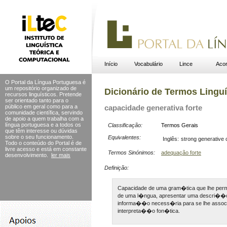
Início
Vocabulário
Lince
Acor
O Portal da Língua Portuguesa é
um repositório organizado de
Dicionário de Termos Linguí
recursos linguísticos. Pretende
ser orientado tanto para o
público em geral como para a
capacidade generativa forte
comunidade científica, servindo
de apoio a quem trabalha com a
língua portuguesa e a todos os
Classificação:
Termos Gerais
que têm interesse ou dúvidas
sobre o seu funcionamento.
Equivalentes:
Inglês:
strong generative
Todo o conteúdo do Portal
é de
livre acesso e está em constante
Termos Sinónimos:
adequação forte
desenvolvimento.
ler mais
Definição:
Capacidade de uma gram�tica que lhe permi
de uma l�ngua, apresentar uma descri��o 
informa��o necess�ria para se lhe assoc
interpreta��o fon�tica.