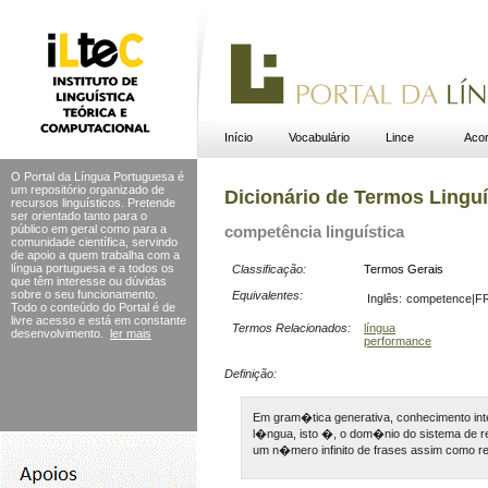
Início
Vocabulário
Lince
Acor
O Portal da Língua Portuguesa é
um repositório organizado de
Dicionário de Termos Linguí
recursos linguísticos. Pretende
ser orientado tanto para o
público em geral como para a
competência linguística
comunidade científica, servindo
de apoio a quem trabalha com a
língua portuguesa e a todos os
Classificação:
Termos Gerais
que têm interesse ou dúvidas
sobre o seu funcionamento.
Equivalentes:
Inglês:
competence|F
Todo o conteúdo do Portal
é de
livre acesso e está em constante
Termos Relacionados:
língua
desenvolvimento.
ler mais
performance
Definição:
Em gram�tica generativa, conhecimento inter
l�ngua, isto �, o dom�nio do sistema de r
um n�mero infinito de frases assim como r