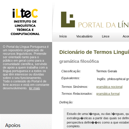
Início
Vocabulário
Lince
Acor
O Portal da Língua Portuguesa é
um repositório organizado de
Dicionário de Termos Linguí
recursos linguísticos. Pretende
ser orientado tanto para o
público em geral como para a
gramática filosófica
comunidade científica, servindo
de apoio a quem trabalha com a
língua portuguesa e a todos os
Classificação:
Termos Gerais
que têm interesse ou dúvidas
sobre o seu funcionamento.
Equivalentes:
Inglês:
philosophical 
Todo o conteúdo do Portal
é de
livre acesso e está em constante
Termos Sinónimos:
gramática nocional
desenvolvimento.
ler mais
Termos Relacionados:
gramática formal
Definição:
Estudo de uma l�ngua, ou das l�nguas, que
extralingu�sticas a partir das quais se def
perspectiva defini��es como a que estabel
completo.