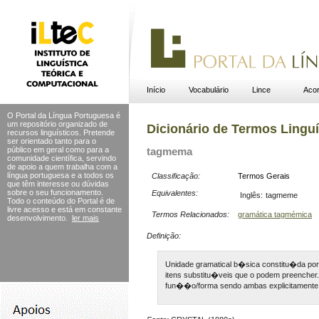
Início
Vocabulário
Lince
Acor
O Portal da Língua Portuguesa é
um repositório organizado de
Dicionário de Termos Linguí
recursos linguísticos. Pretende
ser orientado tanto para o
público em geral como para a
tagmema
comunidade científica, servindo
de apoio a quem trabalha com a
língua portuguesa e a todos os
Classificação:
Termos Gerais
que têm interesse ou dúvidas
sobre o seu funcionamento.
Equivalentes:
Inglês:
tagmeme
Todo o conteúdo do Portal
é de
livre acesso e está em constante
Termos Relacionados:
gramática tagmémica
desenvolvimento.
ler mais
Definição:
Unidade gramatical b�sica constitu�da por
itens substitu�veis que o podem preencher
fun��o/forma sendo ambas explicitamente 