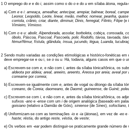
1
O emprego do
e
e do
i
, assim como o do
o
e do
u
em sílaba átona, regula-
a) Com
e
e
i
:
ameaça, amealhar, antecipar, arrepiar, balnear, boreal, campe
Leonor, Leopoldo, Leote, linear, meão, melhor, nomear, peanha, quas
corriola, crânio, criar, diante, diminuir, Dinis, ferregial, Filinto, Filipe
(e 
Vimieiro, Vimioso
.
b) Com
o
e
u
:
abolir, Alpendorada, assolar, borboleta, cobiça, consoada, co
óbolo, Páscoa, Pascoal, Pascoela, polir, Rodolfo, távoa, tavoada, táv
fémur/fêmur, fístula, glândula, ínsua, jucundo, légua, Luanda, lucubra
2
Sendo muito variadas as condições etimológicas e histórico-fonéticas em
deve empregar-se e ou i, se
o
ou
u
. Há, todavia, alguns casos em que o u
a) Escrevem-se com
e
, e não com
i
, antes da sílaba tónica/tônica, os s
aldeota
por
aldeia; areal, areeiro, areento, Areosa
por
areia; aveal por 
correame
por
correia
;
b) Escrevem-se igualmente com
e
, antes de vogal ou ditongo da sílaba t
coreano
, de
Coreia; daomeano,
de
Daomé; guineense
, de
Guiné; pol
c) Escrevem-se com
i
, e não com
e
, antes da sílaba tónica/tônica, os a
sufixos
-ano
e
-ense
com um
i
de origem analógica (baseado em pala
goisiano
(relativo a Damião de Góis),
siniense
(de
Sines
),
sofocliano, 
d) Uniformizam-se com as terminações
-io
e
-ia
(átonas), em vez de
-eo
e
haste; réstia
, do antigo
reste, véstia
, de
veste
;
e) Os verbos em
-ear
podem distinguir-se praticamente grande número de