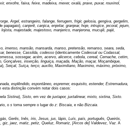
ir, enxofre, faixa, feixe, madeixa, mexer, oxalá, praxe, puxar, rouxinol,
rge, Argel, estrangeiro, falange, ferrugem, frigir, gelosia, gengiva, gergelim,
de papagaio),
canjerê, canjica, enjeitar, granjear, hoje, intrujice, jecoral, jejum,
njeira, lojista, majestade, majestoso, manjerico, manjerona, mucujê, pajé,
nso, imenso, mansão, mansarda, manso, pretensão, remanso, seara, seda,
ssar, benesse, Cassilda, codesso
(identicamente
Codessal ou Codassal,
messa, sossegar, acém, acervo, alicerce, cebola, cereal, Cernache, cetim,
iço, Gonçalves, inserção, linguiça, maçada, Mação, maçar, Moçambique,
sa
),
Seiçal, Suíça, terço; auxílio, Maximiliano, Maximino, máximo, próximo,
planada, esplêndido, espontâneo, espremer, esquisito, estender, Estremadura,
 esta distinção convém notar dois casos:
ela Sistina
),
Sisto
, em vez de
juxtapor, juxtalinear, mixto, sixtina, Sixto
.
ário, o
s
toma sempre o lugar do
z
:
Biscaia
, e não
Bizcaia
.
gás, Gerês, Inês, íris, Jesus, jus, lápis, Luís, país, português, Queirós,
z, giz, jaez, matiz, petiz, Queluz, Romariz, [Arcos de] Valdevez, Vaz
. A