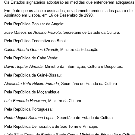
Os Estados signatários adoptarão as medidas que entenderem adequadas ao 
Em fé do que os abaixo assinados, devidamente credenciados para o efeit
Assinado em Lisboa, em 16 de Dezembro de 1990.
Pela República Popular de Angola:
José Mateus de Adelino Peixoto
, Secretário de Estado da Cultura.
Pela República Federativa do Brasil:
Carlos Alberto Gomes Chiarelli
, Ministro da Educação.
Pela República de Cabo Verde:
David Hopffer Almada
, Ministro da Informação, Cultura e Desportos.
Pela República da Guiné-Bissau:
Alexandre Brito Ribeiro Furtado
, Secretário de Estado da Cultura.
Pela República de Moçambique:
Luís Bernardo Honwana
, Ministro da Cultura.
Pela República Portuguesa:
Pedro Miguel Santana Lopes
, Secretário de Estado da Cultura.
Pela República Democrática de São Tomé e Príncipe:
Lígia Silva Graça do Espírito Santo Costa
, Ministra da Educação e Cultura