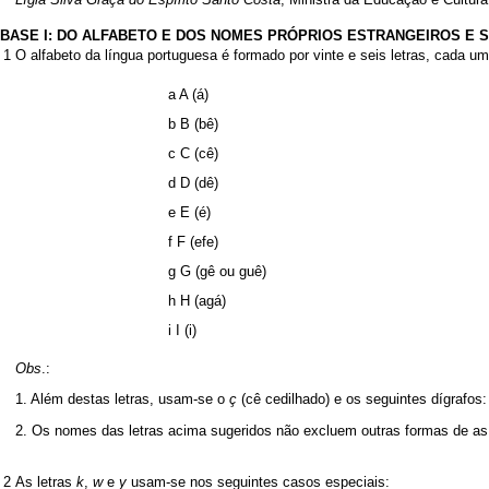
BASE I: DO ALFABETO E DOS NOMES PRÓPRIOS ESTRANGEIROS E 
1
O alfabeto da língua portuguesa é formado por vinte e seis letras, cada 
a A (á)
b B (bê)
c C (cê)
d D (dê)
e E (é)
f F (efe)
g G (gê ou guê)
h H (agá)
i I (i)
Obs
.:
1. Além destas letras, usam-se o
ç
(cê cedilhado) e os seguintes dígrafos
2. Os nomes das letras acima sugeridos não excluem outras formas de as 
2
As letras
k
,
w
e
y
usam-se nos seguintes casos especiais: