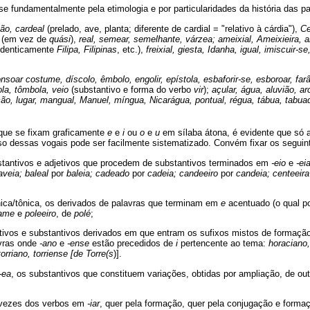
se fundamentalmente pela etimologia e por particularidades da história das p
ão, cardeal
(prelado, ave, planta; diferente de cardial = "relativo à cárdia"),
Ce
e
(em vez de
quási
),
real, semear, semelhante, várzea; ameixial, Ameixieira, amia
identicamente
Filipa, Filipinas
, etc.),
freixial, giesta, Idanha, igual, imiscuir-se,
nsoar costume, díscolo, êmbolo, engolir, epístola, esbaforir-se, esboroar, far
ola, tômbola, veio
(substantivo e forma do verbo
vir
);
açular, água, aluvião, ar
ção, lugar, mangual, Manuel, míngua, Nicarágua, pontual, régua, tábua, tabuada
 que se fixam graficamente
e
e
i
ou
o
e
u
em sílaba átona, é evidente que só a
so dessas vogais pode ser facilmente sistematizado. Convém fixar os seguin
ubstantivos e adjetivos que procedem de substantivos terminados em
-eio
e
-ei
aveia; baleal
por
baleia; cadeado
por
cadeia; candeeiro
por
candeia; centeeira
ónica/tônica, os derivados de palavras que terminam em
e
acentuado (o qual po
eame
e
poleeiro
, de
polé
;
djetivos e substantivos derivados em que entram os sufixos mistos de formaç
vras onde
-ano
e
-ense
estão precedidos de
i
pertencente ao tema:
horaciano,
torriano, torriense [de Torre(s
)].
-ea
, os substantivos que constituem variações, obtidas por ampliação, de o
 vezes dos verbos em
-iar
, quer pela formação, quer pela conjugação e form