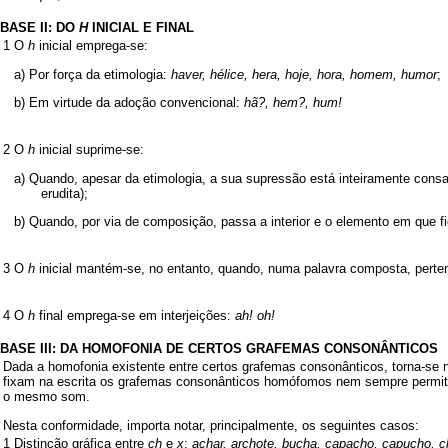
BASE II: DO
H
INICIAL E FINAL
1
O
h
inicial emprega-se:
a) Por força da etimologia:
haver, hélice, hera, hoje, hora, homem, humor
;
b) Em virtude da adoção convencional:
hã?, hem?, hum!
2
O
h
inicial suprime-se:
a) Quando, apesar da etimologia, a sua supressão está inteiramente cons
erudita);
b) Quando, por via de composição, passa a interior e o elemento em que f
3
O
h
inicial mantém-se, no entanto, quando, numa palavra composta, perten
4
O
h
final emprega-se em interjeições:
ah! oh!
BASE III: DA HOMOFONIA DE CERTOS GRAFEMAS CONSONÂNTICOS
Dada a homofonia existente entre certos grafemas consonânticos, torna-se 
fixam na escrita os grafemas consonânticos homófomos nem sempre permite 
o mesmo som.
Nesta conformidade, importa notar, principalmente, os seguintes casos:
1
Distinção gráfica entre
ch
e
x
:
achar, archote, bucha, capacho, capucho, ch