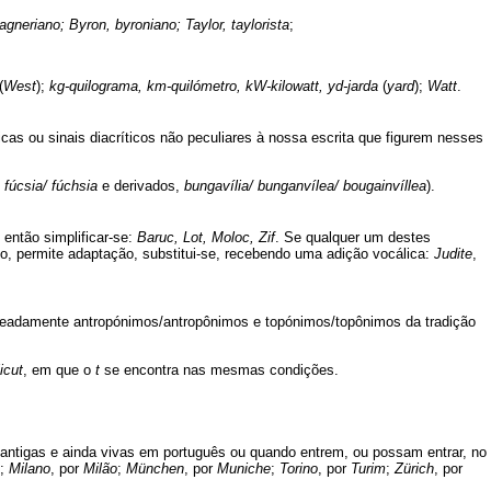
gneriano; Byron, byroniano; Taylor, taylorista
;
(
West
);
kg-quilograma, km-quilómetro, kW-kilowatt, yd-jarda
(
yard
);
Watt
.
s ou sinais diacríticos não peculiares à nossa escrita que figurem nesses
e
fúcsia/ fúchsia
e derivados,
bungavília/ bunganvílea/ bougainvíllea
).
u então simplificar-se:
Baruc, Lot, Moloc, Zif
. Se qualquer um destes
so, permite adaptação, substitui-se, recebendo uma adição vocálica:
Judite
,
eada­mente antropónimos/antropônimos e topónimos/topônimos da tradição
icut
, em que o
t
se encontra nas mesmas condições.
antigas e ainda vivas em português ou quando entrem, ou possam entrar, no
;
Milano
, por
Milão
;
München
, por
Muniche
;
Torino
, por
Turim
;
Zürich
, por