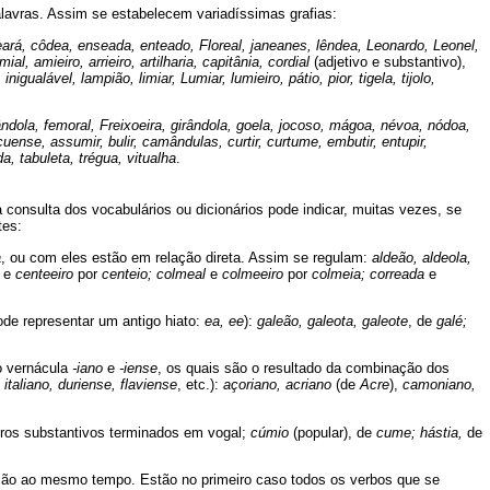
alavras. Assim se estabelecem variadíssimas grafias:
ará, côdea, enseada, enteado, Floreal, janeanes, lêndea, Leonardo, Leonel,
l, amieiro, arrieiro, artilharia, capitânia, cordial
(adjetivo e substantivo),
 inigualável, lampião, limiar, Lumiar, lumieiro, pátio, pior, tigela, tijolo,
ândola, femoral, Freixoeira, girândola, goela, jocoso, mágoa, névoa, nódoa,
cuense, assumir, bulir, camândulas, curtir, curtume, embutir, entupir,
, tabuleta, trégua, vitualha
.
 consulta dos vocabulários ou dicionários pode indicar, muitas vezes, se
tes:
a
, ou com eles estão em relação direta. Assim se regulam:
aldeão, aldeola,
e
centeeiro
por
centeio; colmeal
e
colmeeiro
por
colmeia; correada
e
de representar um antigo hiato:
ea, ee
):
galeão, galeota, galeote
, de
galé;
ão vernácula
-iano
e
-iense
, os quais são o resultado da combinação dos
 italiano, duriense, flaviense
, etc.):
açoriano, acriano
(de
Acre
),
camoniano,
utros substantivos terminados em vogal;
cúmio
(popular), de
cume; hástia,
de
ação ao mesmo tempo. Estão no primeiro caso todos os verbos que se