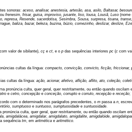
ntes sonoras:
aceso, analisar, anestesia, artesão, asa, asilo, Baltasar, besour
ou
frenesim, frisar, guisa, improviso, jusante, liso, lousa, Lousã, Luso
(nome 
, represa, Resende, sacerdotisa, Sesimbra, Sousa, surpresa, tisana, transe, tr
rague, baliza, bazar, beleza, buzina, búzio, comezinho, deslizar, deslize, Ezeq
com valor de sibilante),
cç
e
ct
, e o
p
das sequências interiores
pc
(
c
com valo
onúncias cultas da língua:
compacto, convicção, convicto, ficção, friccionar, p
as cultas da língua:
ação, acionar, afetivo, aflição, aflito, ato, coleção, cole
a pronúncia culta, quer geral, quer restritamente, ou então quando oscilam
ptro
e
cetro
,
concepção
e
conceção
,
corrupto
e
corruto
,
recepção
e
receção
;
cordo com o determinado nos parágrafos precedentes, o
m
passa a
n
, escre
ntório
,
sumptuoso
e
suntuoso
,
sumptuosidade
e
suntuosidade
.
pronúncia culta, quer geral, quer restritamente, ou então quando oscilam e
la
,
amigdalácea
,
amigdalar
,
amigdalato
,
amigdalite
,
amigdalóide
,
amigdalopat
a sequência
tm
, em
aritmética
e
aritmético
.