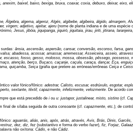
nexim, baixel, baixo, bexiga, bruxa, coaxar, coxia, debuxo, deixar, eixo, elix
e, Álgebra, algema, algeroz, Algés, algibebe, algibeira, álgido, almargem, Alvo
er, virgem; adjetivo, ajeitar, ajeru
(nome de planta indiana e de uma espécie 
ónimo, Jesus, jibóia, jiquipanga, jiquiró, jiquitaia, jirau, jiriti, jitirana, lara
s surdas:
ânsia, ascensão, aspersão, cansar, conversão, esconso, farsa, ga
so, valsa; abadessa, acossar, amassar, arremessar, Asseiceira, asseio, atrave
ar, escasso, fosso, gesso, molosso, mossa, obsessão, pêssego, possesso, re
lmaço, atenção, berço, Buçaco, caçanje, caçula, caraça, dan­çar, Eça, engu
çama, quiçamba, Seiça
(grafia que pretere as erróneas/errôneas
Ceiça e Ceis
ntico valor fónico/fônico:
adestrar, Calisto, escusar, esdrúxulo, esgotar, es
experto, sextante, têxtil; capazmente, infelizmente, velozmente
. De acordo com
mpre que está precedido de
i
ou
u
:
justapor, justalinear, misto, sistino
(cf.
Cap
m final de sílaba seguida de outra consoante (cf.
capazmente
, etc.); de contr
 fônico:
aguarrás, aliás, anis, após, atrás, através, Avis, Brás, Dinis, Garcês, 
vestruz, dez, diz, fez
(substantivo e forma do verbo
fazer
),
fiz, Forjaz, Galaa
alavra não oxítona:
Cádis
, e não
Cádiz
.