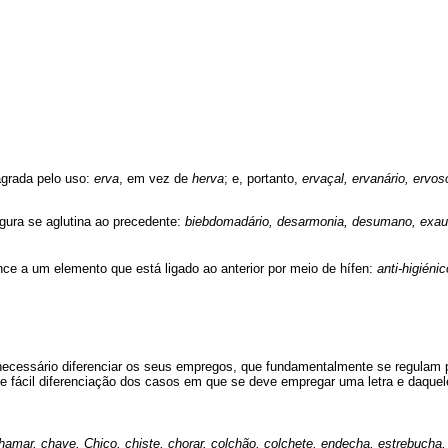
agrada pelo uso:
erva
, em vez de
herva
; e, portanto,
ervaçal, ervanário, ervos
igura se aglutina ao precedente:
biebdomadário, desarmonia, desumano, exaurir,
ce a um elemento que está ligado ao anterior por meio de hífen:
anti-higiéni
necessário diferenciar os seus empregos, que fundamentalmente se regulam p
fácil diferenciação dos casos em que se deve empregar uma letra e daquele
amar, chave, Chico, chiste, chorar, colchão, colchete, endecha, estrebucha, 