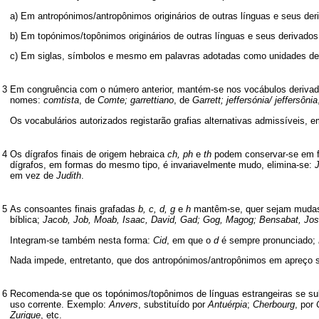
a) Em antropónimos/antropônimos originários de outras línguas e seus der
b) Em topónimos/topônimos originários de outras línguas e seus derivado
c) Em siglas, símbolos e mesmo em palavras adotadas como unidades de 
3
Em congruência com o número anterior, mantém-se nos vocábulos derivados
nomes:
comtista
, de
Comte; garrettiano
, de
Garrett; jeffersónia/ jeffersônia
Os vocabulários autorizados registarão grafias alternativas admissíveis, 
4
Os dígrafos finais de origem hebraica
ch, ph
e
th
podem conservar-se em f
dígrafos, em formas do mesmo tipo, é invariavelmente mudo, elimina-se:
em vez de
Judith
.
5
As consoantes finais grafadas
b, c, d, g
e
h
mantêm-se, quer sejam mudas,
bíblica;
Jacob, Job, Moab, Isaac, David, Gad; Gog, Magog; Bensabat, Jos
Integram-se também nesta forma:
Cid
, em que o
d
é sempre pronunciado;
Nada impede, entretanto, que dos antropónimos/antropônimos em apreço 
6
Recomenda-se que os topónimos/topônimos de línguas estrangeiras se subs
uso corrente. Exemplo:
Anvers
, substituído por
Antuérpia
;
Cherbourg
, por
Zurique
, etc.