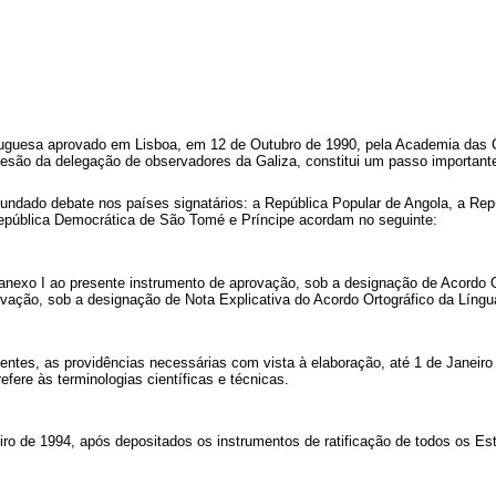
ortuguesa aprovado em Lisboa, em 12 de Outubro de 1990, pela Academia das 
ão da delegação de observadores da Galiza, constitui um passo importante 
undado debate nos países signatários: a República Popular de Angola, a Repú
epública Democrática de São Tomé e Príncipe acordam no seguinte:
anexo I ao presente instrumento de aprovação, sob a designação de Acordo O
vação, sob a designação de Nota Explicativa do Acordo Ortográfico da Língu
entes, as providências necessárias com vista à elaboração, até 1 de Janeiro
fere às terminologias científicas e técnicas.
iro de 1994, após depositados os instrumentos de ratificação de todos os E