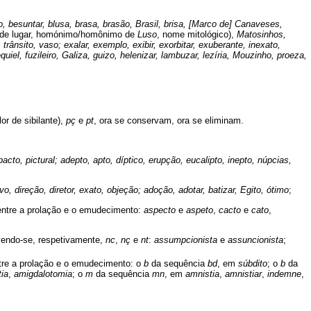
o, besun­tar, blusa, brasa, brasão, Brasil, brisa, [Marco de] Canaveses,
de lugar, homónimo/ho­mônimo de
Luso
, nome mitológico),
Matosinhos,
ânsito, vaso; exalar, exemplo, exibir, exorbitar, exuberante, inexato,
uiel, fuzileiro, Galiza, guizo, helenizar, lambuzar, lezíria, Mouzinho, proeza,
r de sibilante),
pç
e
pt
, ora se conservam, ora se eliminam.
acto, pictural; adepto, apto, díptico, erupção, eucalipto, inepto, núpcias,
tivo, direção, diretor, exato, objeção; adoção, adotar, batizar, Egito, ótimo
;
 entre a prolação e o emudecimento:
aspecto
e
aspeto
,
cacto
e
cato
,
vendo-se, respetivamente,
nc
,
nç
e
nt
:
assumpcionista
e
assuncionista
;
ntre a prolação e o emudecimento: o
b
da sequência
bd
, em
súbdito
; o
b
da
ia
,
amigdalotomia
; o
m
da sequência
mn
, em
amnistia
,
amnistiar
,
indemne
,