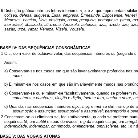
6
Distinção gráfica entre as letras interiores
s, x
e
z
, que representam sibila
coliseu, defesa, duquesa, Elisa, empresa, Ermesinde, Esposende, frenesi
Meneses, narciso, Nisa, obséquio, ousar, pesquisa, portuguesa, presa, raso
inexorável; abalizado, alfazema, Arcozelo, autorizar, azar, azedo, azo, azor
sazão, urze, vazar, Veneza, Vizela, Vouzela
.
BASE IV: DAS SEQUÊNCIAS CONSONÂNTICAS
1
O
c
, com valor de oclusiva velar, das sequências interiores
cc
(segundo
c
Assim:
a) Conservam-se nos casos em que são invariavelmente proferidos nas pr
rapto
;
b) Eliminam-se nos casos em que são invariavelmente mudos nas pronúnci
c) Conservam-se ou eliminam-se facultativamente, quando se proferem num
caracteres
e
carateres
,
dicção
e
dição
;
facto
e
fato
,
sector
e
setor
,
ce
d) Quando, nas sequências interiores
mpc
,
mpç
e
mpt
se eliminar o
p
de a
assumpção
e
assunção
;
assumptível
e
assuntível
;
peremptório
e
pere
2
Conservam-se ou eliminam-se, facultativamente, quando se proferem numa 
sequência
bt
, em
subtil
e seus derivados; o
g
da sequência
gd
, em
amígda
indemnidade
,
indemnizar
,
omnímodo
,
omnipotente
,
omnisciente
, etc.; o
t
d
BASE V: DAS VOGAIS ÁTONAS