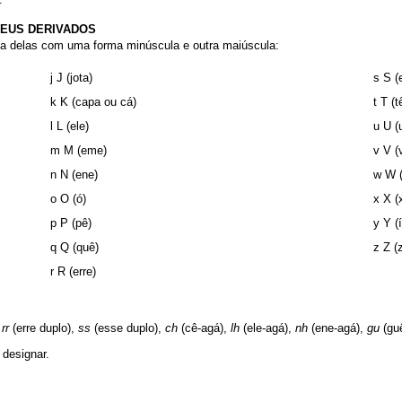
SEUS DERIVADOS
uma delas com uma forma minúscula e outra maiúscula:
j J (jota)
s S (
k K (capa ou cá)
t T (t
l L (ele)
u U (
m M (eme)
v V (
n N (ene)
w W (
o O (ó)
x X (
p P (pê)
y Y (
q Q (quê)
z Z (
r R (erre)
:
rr
(erre duplo),
ss
(esse duplo),
ch
(cê-agá),
lh
(ele-agá),
nh
(ene-agá),
gu
(gu
designar.