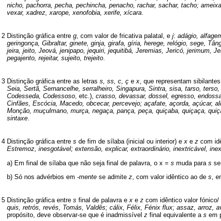
nicho, pachorra, pecha, pechincha, penacho, rachar, sachar, tacho; ameixa, a
vexar, xadrez, xarope, xenofobia, xerife, xícara
.
2
Distinção gráfica entre
g
, com valor de fricativa palatal, e
j
:
adágio, alfagem
geringonça, Gibraltar, ginete, ginja, girafa, gíria, herege, relógio, sege, Tâng
jeira, jeito, Jeová, jenipapo, jequiri, jequitibá, Jeremias, Jericó, jerimum, Jer
pegajento, rejeitar, sujeito, trejeito
.
3
Distinção gráfica entre as letras
s, ss, c, ç
e
x
, que representam sibilante
Seia, Sertã, Sernancelhe, serralheiro, Singapura, Sintra, sisa, tarso, ter
Codesseda, Codessoso
, etc.),
crasso, devassar, dossel, egresso, endoss
Cinfães, Escócia, Macedo, obcecar, percevejo; açafate, açorda, açúcar, a
Monção, muçulmano, murça, negaça, pança, peça, quiçaba, quiçaça, qui
sintaxe
.
4
Distinção gráfica entre
s
de fim de sílaba (inicial ou interior) e
x
e
z
com idê
Estremoz, inesgotável; extensão, explicar, extraordinário, inextricável, in
a) Em final de sílaba que não seja final de palavra, o x =
s
muda para
s
se
b) Só nos advérbios em
-mente
se admite
z
, com valor idêntico ao de
s
, e
5
Distinção gráfica entre
s
final de palavra e
x
e
z
com idêntico valor fónico/
quis, retrós, revés, Tomás, Valdês; cálix, Félix, Fénix flux; assaz, arroz, a
propósito, deve observar-se que é inadmissível
z
final equivalente a
s
em p