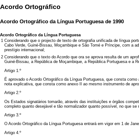
Acordo Ortográfico
Acordo Ortográfico da Língua Portuguesa de 1990
Acordo Ortográfico da Língua Portuguesa
1
Considerando que o projecto de texto de ortografia unificada de língua p
Cabo Verde, Guiné-Bissau, Moçambique e São Tomé e Príncipe, com a ades
prestígio internacional;
2
Considerando que o texto do Acordo que ora se aprova resulta de um aprof
Guiné-Bissau, a República de Moçambique, a República Portuguesa e a R
Artigo 1.º
É aprovado o Acordo Ortográfico da Língua Portuguesa, que consta como 
nota explicativa, que consta como anexo II ao mesmo instrumento de apro
Artigo 2.º
Os Estados signatários tomarão, através das instituições e órgãos compet
completo quanto desejável e tão normalizador quanto possível, no que se re
Artigo 3.º
O Acordo Ortográfico da Língua Portuguesa entrará em vigor em 1 de Jane
Artigo 4.º