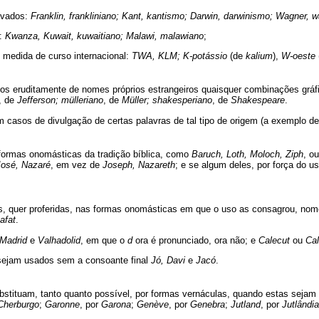
iva­dos:
Franklin, frankliniano; Kant, kantismo; Darwin, darwinismo; Wagner, wa
s:
Kwanza, Kuwait, kuwaitiano; Malawi, malawiano
;
medida de curso internacional:
TWA, KLM; K-potássio
(de
kalium
),
W-oeste
 eruditamente de nomes próprios estrangeiros quaisquer combinações gráfica
, de
Jefferson; mülleriano
, de
Müller; shakesperiano
, de
Shakespeare
.
em casos de divulgação de certas palavras de tal tipo de origem (a exemplo d
ormas onomásticas da tradição bíblica, como
Baruch, Loth, Moloch, Ziph
, o
José, Nazaré
, em vez de
Joseph, Nazareth
; e se algum deles, por força do u
 quer proferidas, nas formas onomásticas em que o uso as consagrou, nom
afat
.
Madrid
e
Valhadolid
, em que o
d
ora é pronunciado, ora não; e
Calecut
ou
Cal
sejam usados sem a consoante final
Jó, Davi
e
Jacó
.
tituam, tanto quanto possível, por formas vernáculas, quando estas sejam 
Cherburgo
;
Garonne
, por
Garona
;
Genève
, por
Genebra
;
Jutland
, por
Jutlândia