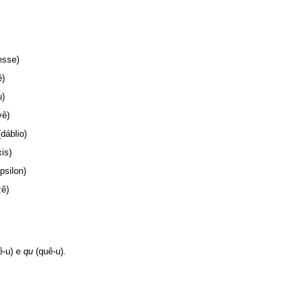
esse)
ê)
u)
vê)
dáblio)
xis)
ípsilon)
zê)
ê-u) e
qu
(quê-u).