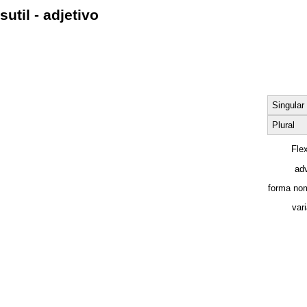
sutil - adjetivo
Singular
Plural
Fle
adv
forma nom
var