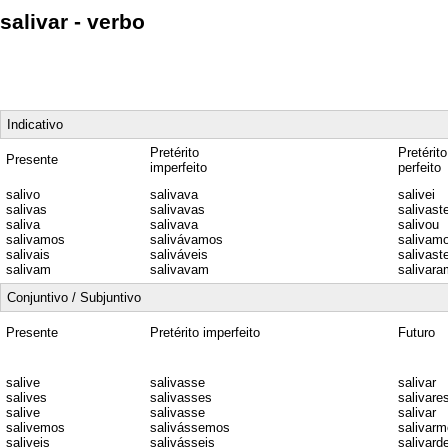
salivar - verbo
Indicativo
Pretérito
Pretérito
Presente
imperfeito
perfeito
salivo
salivava
salivei
salivas
salivavas
salivast
saliva
salivava
salivou
salivamos
salivávamos
salivamo
salivais
saliváveis
salivast
salivam
salivavam
salivara
Conjuntivo / Subjuntivo
Presente
Pretérito imperfeito
Futuro
salive
salivasse
salivar
salives
salivasses
salivare
salive
salivasse
salivar
salivemos
salivássemos
salivar
saliveis
salivásseis
salivard