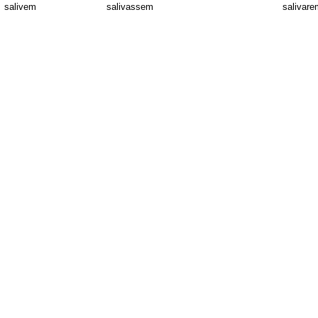
salivem
salivassem
salivare