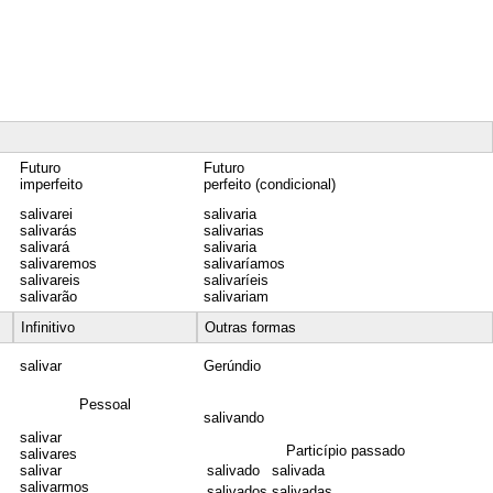
Futuro
Futuro
imperfeito
perfeito (condicional)
salivarei
salivaria
salivarás
salivarias
salivará
salivaria
salivaremos
salivaríamos
salivareis
salivaríeis
salivarão
salivariam
Infinitivo
Outras formas
salivar
Gerúndio
Pessoal
salivando
salivar
Particípio passado
salivares
salivar
salivado
salivada
salivarmos
salivados
salivadas