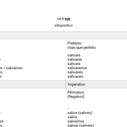
sa
·
li
·
var
intransitivo
Pretérito
mais-que-perfeito
salivara
e
salivaras
salivara
s / salivámos
saliváramos
es
saliváreis
m
salivaram
Imperativo
Afirmativo
(Negativo)
-
s
saliva (salives)
salive
mos
salivemos
es
salivai (saliveis)