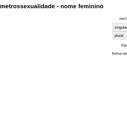
metrossexualidade - nome feminino
me
·
singula
plural
Fle
forma no