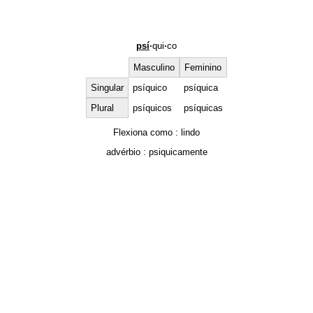
psí
·
qui
·
co
Masculino
Feminino
Singular
psíquico
psíquica
Plural
psíquicos
psíquicas
Flexiona como :
lindo
advérbio :
psiquicamente