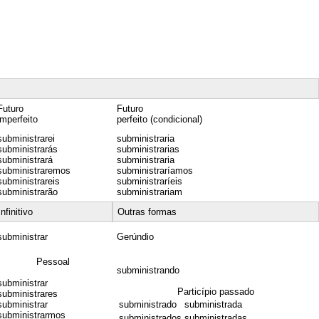
Futuro
Futuro
imperfeito
perfeito (condicional)
subministrarei
subministraria
subministrarás
subministrarias
subministrará
subministraria
subministraremos
subministraríamos
subministrareis
subministraríeis
subministrarão
subministrariam
Infinitivo
Outras formas
subministrar
Gerúndio
Pessoal
subministrando
subministrar
Particípio passado
subministrares
subministrar
subministrado
subministrada
subministrarmos
subministrados
subministradas