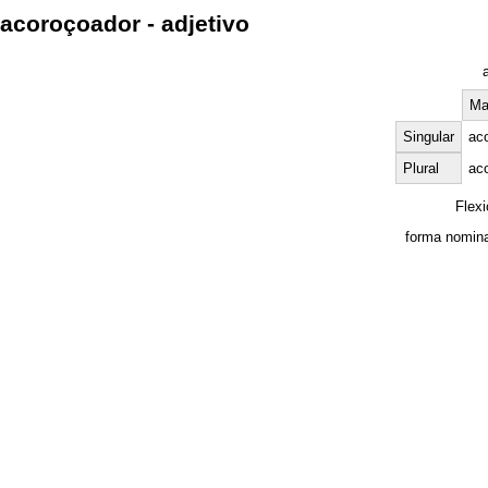
acoroçoador - adjetivo
Ma
Singular
ac
Plural
ac
Flex
forma nomina