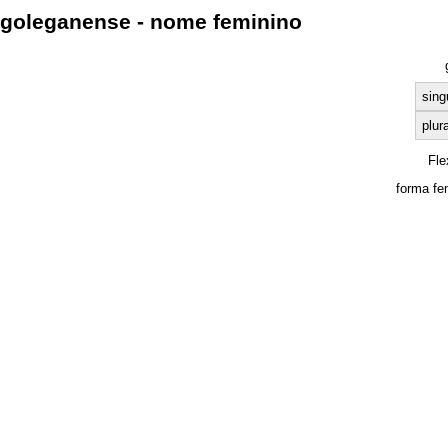
goleganense - nome feminino
sing
plura
Fle
forma fe