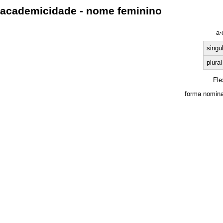
academicidade - nome feminino
a
·
singu
plural
Fle
forma nomina