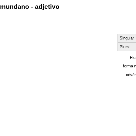
mundano - adjetivo
Singular
Plural
Fle
forma 
advér