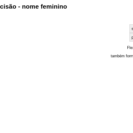
cisão - nome feminino
p
Fle
também form