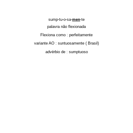
sump
·
tu
·
o
·
sa
·
men
·
te
palavra não flexionada
Flexiona como :
perfeitamente
variante AO :
suntuosamente
( Brasil)
advérbio de :
sumptuoso