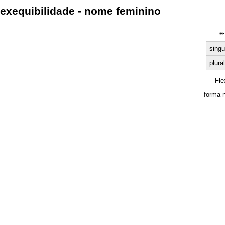
exequibilidade - nome feminino
e
·
singu
plural
Fle
forma 